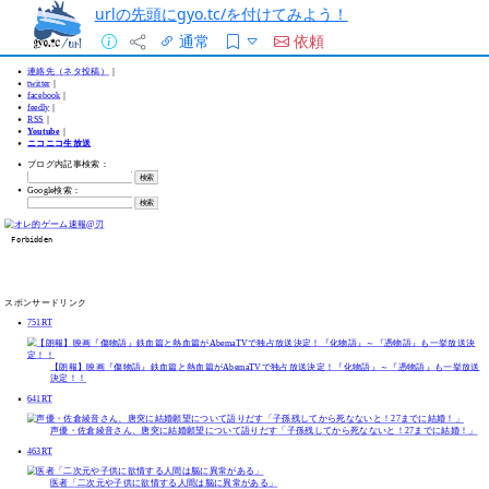
urlの先頭にgyo.tc/を付けてみよう！
通常
依頼