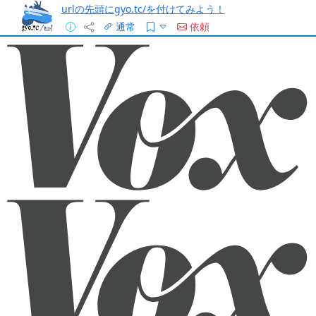
urlの先頭にgyo.tc/を付けてみよう！
通常
依頼