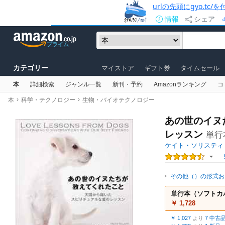
urlの先頭にgyo.tc
情報
シェア