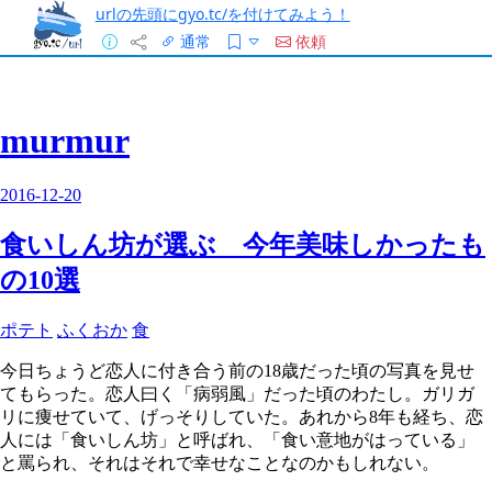
urlの先頭にgyo.tc/を付けてみよう！
通常
依頼