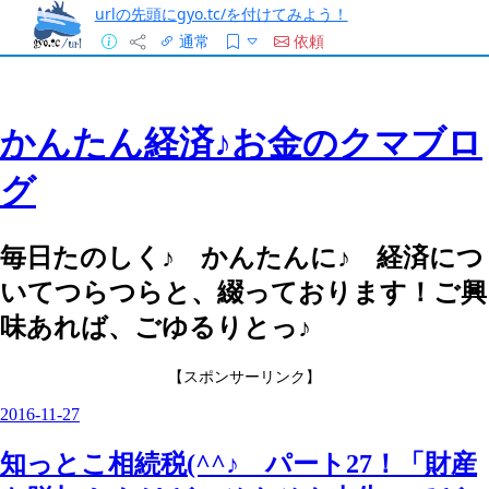
urlの先頭にgyo.tc/を付けてみよう！
通常
依頼