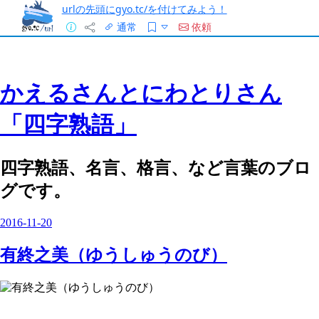
urlの先頭にgyo.tc/を付けてみよう！
通常
依頼