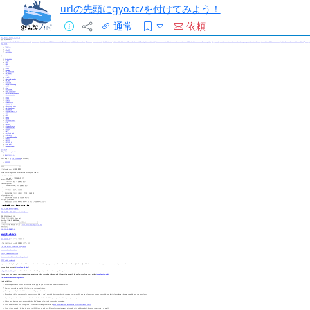
urlの先頭にgyo.tc/を付けてみよう！
通常
依頼