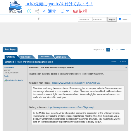
urlの先頭にgyo.tc/を付けてみよう！
通常
依頼