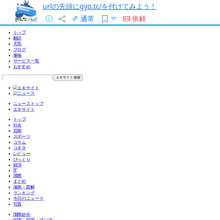
urlの先頭にgyo.tc/を付けてみよう！
通常
依頼