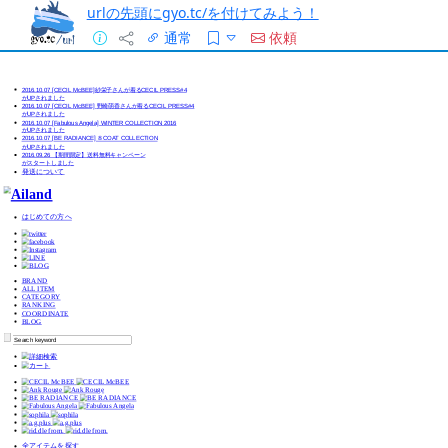
urlの先頭にgyo.tc/を付けてみよう！
通常
依頼