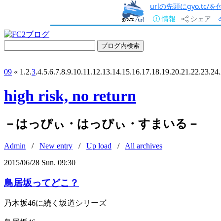
urlの先頭にgyo.tc
情報
シェア