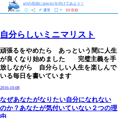
urlの先頭にgyo.tc/を付けてみよう！
通常
依頼