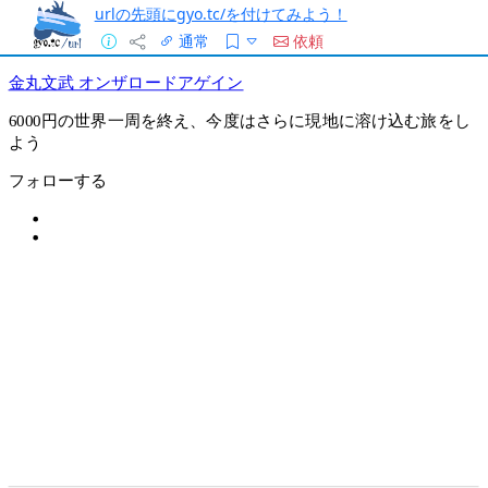
urlの先頭にgyo.tc/を付けてみよう！
通常
依頼