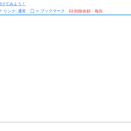
/を付けてみよう！
ブックマーク
リンク:
通常
削除依頼・報告