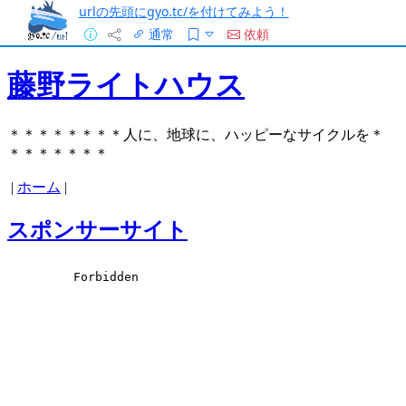
urlの先頭にgyo.tc/を付けてみよう！
通常
依頼