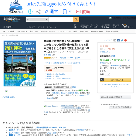
urlの先頭にgyo.tc/を付けてみよう！
通常
依頼