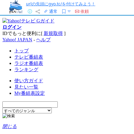
urlの先頭にgyo.tc/を付けてみよう！
通常
依頼