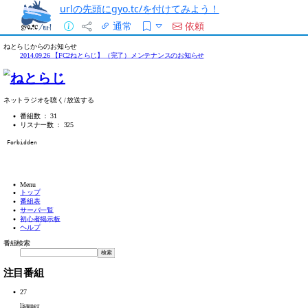
urlの先頭にgyo.tc/を付けてみよう！
通常
依頼