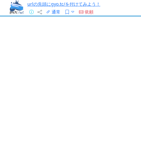
urlの先頭にgyo.tc/を付けてみよう！
通常
依頼