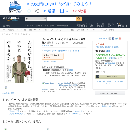
urlの先頭にgyo.tc/を付けてみよう！
通常
依頼