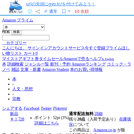
urlの先頭にgyo.tc/を付けてみよう！
通常
依頼