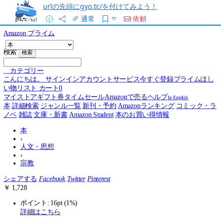
urlの先頭にgyo.tc/を付けてみよう！
通常
依頼