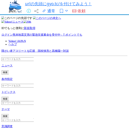
urlの先頭にgyo.tc/を付けてみよう！
通常
依頼