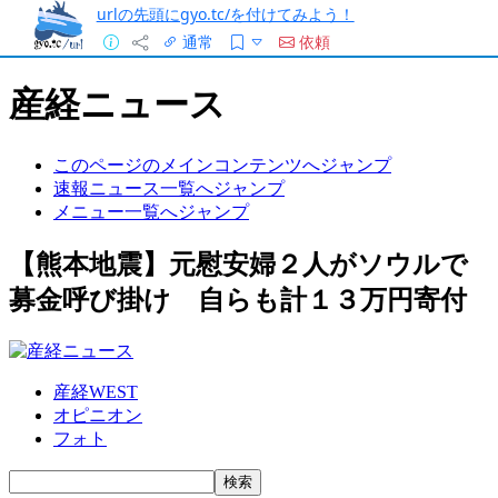
urlの先頭にgyo.tc/を付けてみよう！
通常
依頼