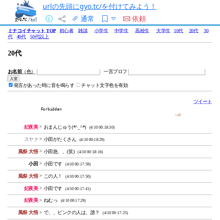
urlの先頭にgyo.tc/を付けてみよう！
通常
依頼