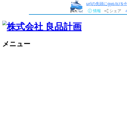
urlの先頭にgyo.tc
情報
シェア