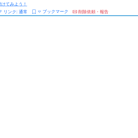
/を付けてみよう！
ブックマーク
リンク:
通常
削除依頼・報告