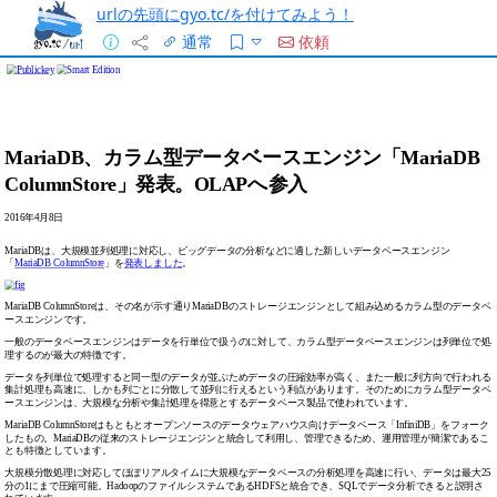
urlの先頭にgyo.tc/を付けてみよう！
通常
依頼