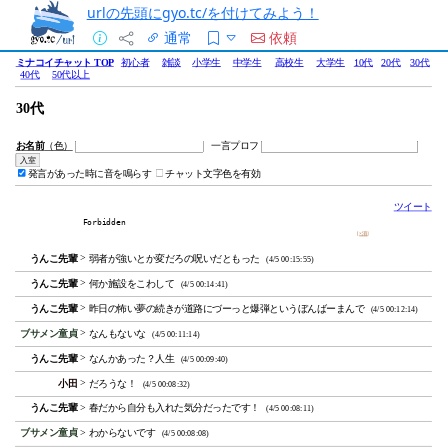
urlの先頭にgyo.tc/を付けてみよう！
通常
依頼