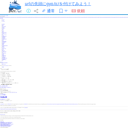
urlの先頭にgyo.tc/を付けてみよう！
通常
依頼