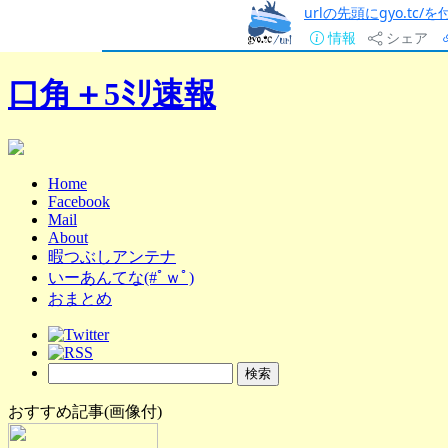
urlの先頭にgyo.tc
情報
シェア