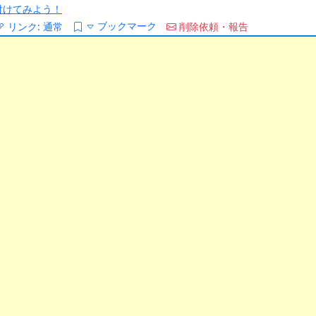
/を付けてみよう！
ブックマーク
リンク:
通常
削除依頼・報告