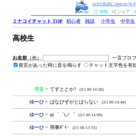
urlの先頭にgyo.tc
情報
シェア