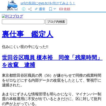
urlの先頭にgyo.tc/を付けてみよう！
通常
依頼