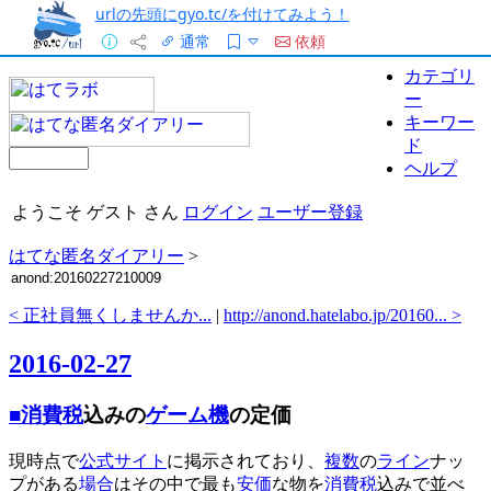
urlの先頭にgyo.tc/を付けてみよう！
通常
依頼