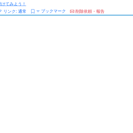
/を付けてみよう！
ブックマーク
リンク:
通常
削除依頼・報告