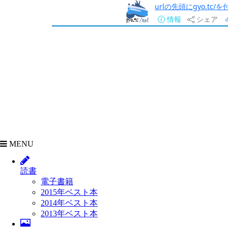
urlの先頭にgyo.tc
情報
シェア