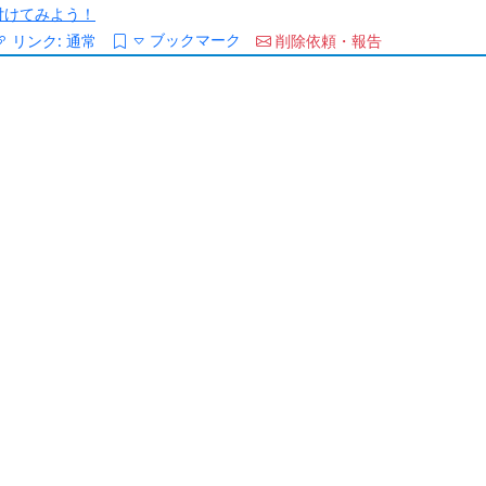
/を付けてみよう！
ブックマーク
リンク:
通常
削除依頼・報告