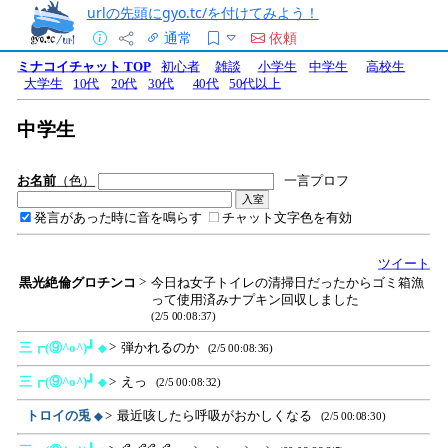
urlの先頭にgyo.tc/を付けてみよう！
通常
依頼