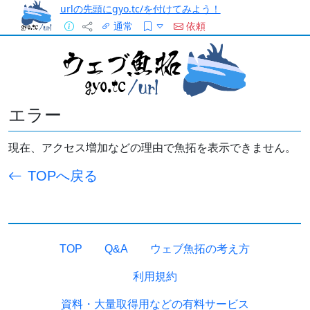
urlの先頭にgyo.tc/を付けてみよう！
通常
依頼