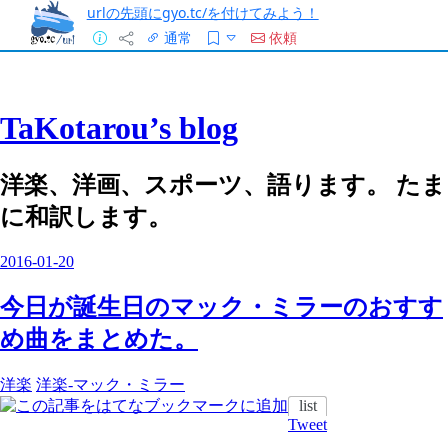
urlの先頭にgyo.tc/を付けてみよう！
通常
依頼