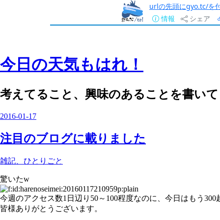
urlの先頭にgyo.tc
情報
シェア