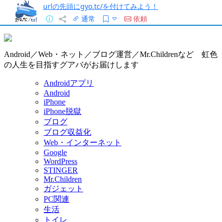
urlの先頭にgyo.tc/を付けてみよう！
通常
依頼