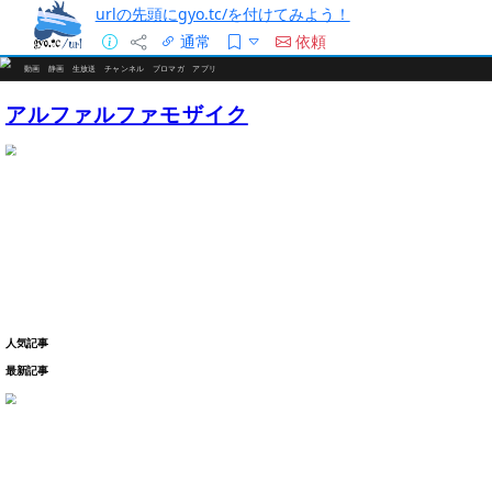
urlの先頭にgyo.tc/を付けてみよう！
通常
依頼