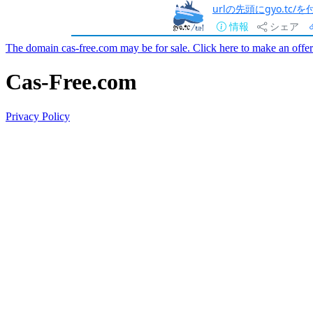
urlの先頭にgyo.tc
情報
シェア