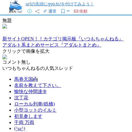
urlの先頭にgyo.tc/を付けてみよう！
通常
依頼