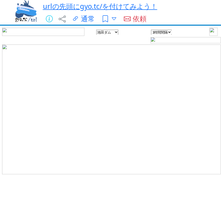
urlの先頭にgyo.tc/を付けてみよう！
通常
依頼