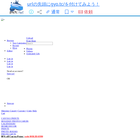
urlの先頭にgyo.tc/を付けてみよう！
通常
依頼