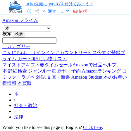
urlの先頭にgyo.tc/を付けてみよう！
通常
依頼