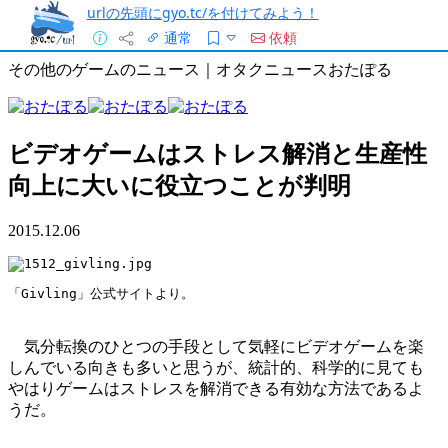
urlの先頭にgyo.tc/を付けてみよう！
通常
依頼