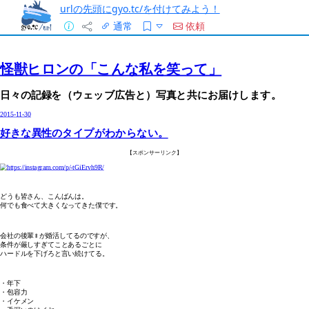
urlの先頭にgyo.tc/を付けてみよう！
通常
依頼