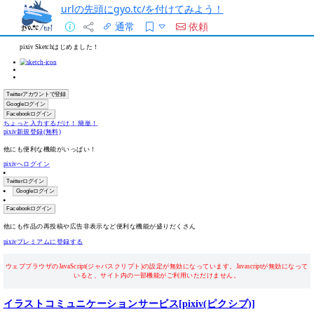
urlの先頭にgyo.tc/を付けてみよう！
通常
依頼