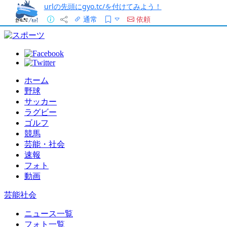
urlの先頭にgyo.tc/を付けてみよう！
通常
依頼